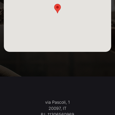
via Pascoli, 1
20097, IT
P.I. 11306560969